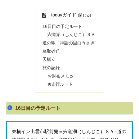
todayガイド
16日目の予定ルート
宍道湖（しんじこ）ＳＡ
道の駅 神話の里白うさぎ
鳥取砂丘
天橋立
旅の記録
お財布メモ👛
🚘走行ルート
16日目の予定ルート
東横イン出雲市駅前発＝宍道湖（しんじこ）ＳＡ=道の