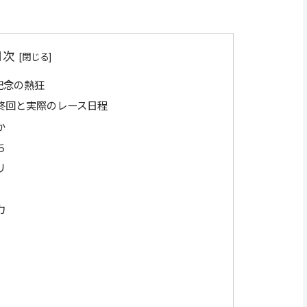
目次
記念の熱狂
終回と実際のレース日程
か
ち
リ
力