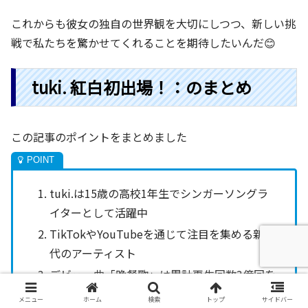
これからも彼女の独自の世界観を大切にしつつ、新しい挑
戦で私たちを驚かせてくれることを期待したいんだ😊
tuki. 紅白初出場！：のまとめ
この記事のポイントをまとめました
tuki.は15歳の高校1年生でシンガーソングラ
イターとして活躍中
TikTokやYouTubeを通じて注目を集める新世
代のアーティスト
デビュー曲「晩餐歌」は累計再生回数3億回を
突破する大ヒット曲
メニュー
ホーム
検索
トップ
サイドバー