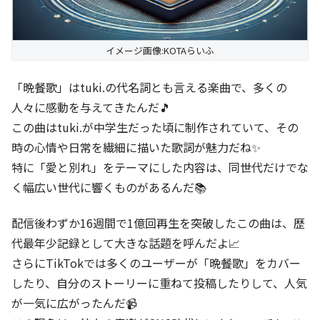
イメージ画像:KOTAらいふ
「晩餐歌」はtuki.の代名詞とも言える楽曲で、多くの
人々に感動を与えてきたんだ🎵
この曲はtuki.が中学生だった頃に制作されていて、その
時の心情や日常を繊細に描いた歌詞が魅力だね✨
特に「愛と別れ」をテーマにした内容は、同世代だけでな
く幅広い世代に響くものがあるんだ📚
配信後わずか16週間で1億回再生を突破したこの曲は、歴
代最年少記録として大きな話題を呼んだよ📈
さらにTikTokでは多くのユーザーが「晩餐歌」をカバー
したり、自分のストーリーに重ねて投稿したりして、人気
が一気に広がったんだ📹