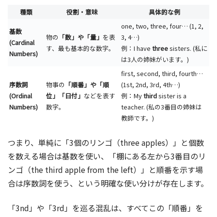
種類
役割・意味
具体的な例
one, two, three, four… (1, 2,
基数
物の
「数」や「量」
を表
3, 4…)
(Cardinal
す、最も基本的な数字。
例：I have
three
sisters. (私に
Numbers)
は3人の姉妹がいます。)
first, second, third, fourth…
序数詞
物事の
「順番」や「順
(1st, 2nd, 3rd, 4th…)
(Ordinal
位」「日付」
などを表す
例：My
third
sister is a
Numbers)
数字。
teacher. (私の3番目の姉妹は
教師です。)
つまり、単純に「3個のリンゴ（three apples）」と個数
を数える場合は基数を使い、「棚にある左から3番目のリ
ンゴ（the third apple from the left）」と順番を示す場
合は序数詞を使う、という明確な使い分けが存在します。
「3nd」や「3rd」を巡る混乱は、すべてこの
「順番」を