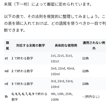
末尾（下一桁）によって厳密に定められています。
以下の表で、その法則を視覚的に整理してみましょう。こ
の表を頭に入れておけば、どの語尾を使うべきか一目で判
断できます。
語
適用されない例
対応する末尾の数字
具体的な使用例
尾
外
1st, 21st, 31st,
st
1
で終わる数字
11th
101st
2nd, 22nd, 42nd,
nd
2
で終わる数字
12th
102nd
3rd, 23rd, 53rd,
rd
3
で終わる数字
13th
103rd
0, 4, 5, 6, 7, 8, 9
で終わる
4th, 10th, 25th,
th
– (例外なし)
数字
100th