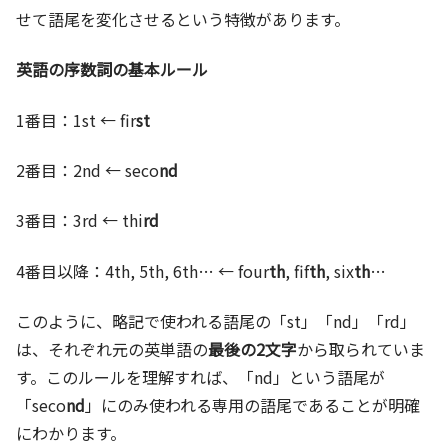
せて語尾を変化させるという特徴があります。
英語の序数詞の基本ルール
1番目：1st ← fir
st
2番目：2nd ← seco
nd
3番目：3rd ← thi
rd
4番目以降：4th, 5th, 6th… ← four
th
, fif
th
, six
th
…
このように、略記で使われる語尾の「st」「nd」「rd」
は、それぞれ元の英単語の
最後の2文字
から取られていま
す。このルールを理解すれば、「nd」という語尾が
「seco
nd
」にのみ使われる専用の語尾であることが明確
にわかります。