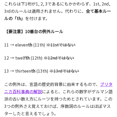
これらは下1桁が1, 2, 3であるにもかかわらず、1st, 2nd,
3rdのルールは適用されません。代わりに、
全て基本ルー
ルの「th」
を付けます。
【要注意】10番台の例外ルール
11 → eleven
th
(11th)
※11stではない
12 → twelf
th
(12th)
※12ndではない
13 → thirteen
th
(13th)
※13rdではない
この例外は、言語の歴史的背景に由来するもので、
ブリタ
ニカ百科事典の解説
によると、これらの数字がゲルマン語
派の古い数え方にルーツを持つためとされています。この
3つの例外さえ覚えておけば、序数詞のルールはほぼマス
ターしたと言えるでしょう。