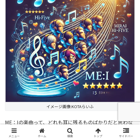
イメージ画像:KOTAらいふ
ME：Iの楽曲って、どれも耳に残るものばかりだと思わな
い？🎶
メニュー
ホーム
検索
トップ
サイドバー
その理由のひとつは、楽曲制作のクオリティがとても高い