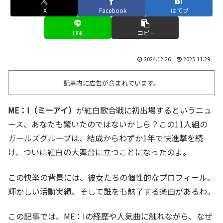
X
Facebook
はてブ
LINE
コピー
2024.12.26
2025.11.29
記事内に広告が含まれています。
ME：I
（ミーアイ）
が紅白歌合戦に初出場するというニュ
ース、あなたも驚いたのではないかしら？この11人組の
ガールズグループは、結成からわずか1年で快進撃を続
け、ついに紅白の大舞台に立つことになったのよ。
この快挙の背景には、彼女たちの個性的なプロフィール、
輝かしい活動実績、そして誰をも魅了する楽曲があるわ。
この記事では、ME：Iの経歴や人気曲に触れながら、なぜ