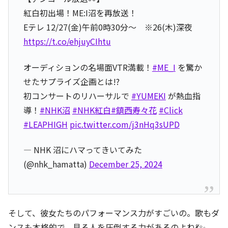
紅白初出場！ME:I沼を再放送！
Eテレ 12/27(金)午前0時30分～ ※26(木)深夜
https://t.co/ehjuyCIhtu
オーディションの名場面VTR満載！
#ME_I
を驚か
せたサプライズ企画とは!?
初コンサートのリハーサルで
#YUMEKI
が熱血指
導！
#NHK沼
#NHK紅白
#鎮西寿々花
#Click
#LEAPHIGH
pic.twitter.com/j3nHq3sUPD
— NHK 沼にハマってきいてみた
(@nhk_hamatta)
December 25, 2024
そして、彼女たちのパフォーマンス力がすごいの。歌もダ
ンスも本格的で、見る人を圧倒する力があるのよね💃✨