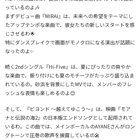
っているのよ🎶
まずデビュー曲『MIRAI』は、未来への希望をテーマにし
たアップテンポな楽曲で、彼女たちの新しいスタートを感
じさせるわ🌟
特にダンスブレイクで画面がモノクロになる演出が話題に
なったのよ✨
続く2ndシングル『Hi-Five』は、夏にぴったりの爽やか
な楽曲で、振り付けにも夏のモチーフがたっぷり盛り込ま
れているの。砂浜を背景にしたMVでは、メンバーのフレ
ッシュな表情も楽しめるのよ😊
そして、『ビヨンド ～越えてゆこう～』は、映画『モア
ナと伝説の海2』の日本版エンドソングとして起用されて
いるわ。この曲では、メインボーカルのAYANEさんがロン
グトーンで圧巻の歌声を披露しているの🎤